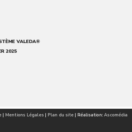
YSTÈME VALEDA®
R 2025
e
|
Mentions Légales
|
Plan du site
| Réalisation:
Ascomédia